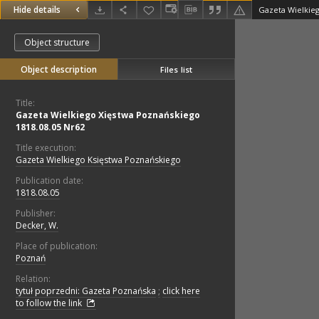
Hide details
Object structure
Object description
Files list
Title:
Gazeta Wielkiego Xięstwa Poznańskiego
1818.08.05 Nr62
Title execution:
Gazeta Wielkiego Księstwa Poznańskiego
Publication date:
1818.08.05
Publisher:
Decker, W.
Place of publication:
Poznań
Relation:
tytuł poprzedni: Gazeta Poznańska
;
click here
to follow the link