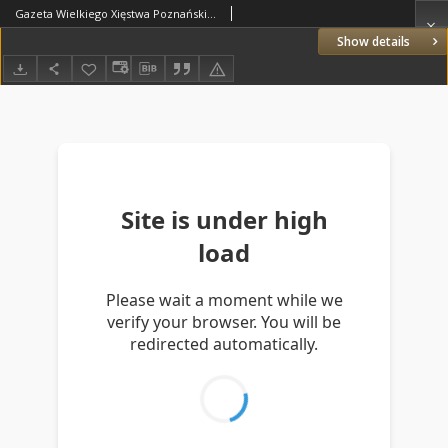
Gazeta Wielkiego Xięstwa Poznańskiego 1822.09.25 Nr77
Show details