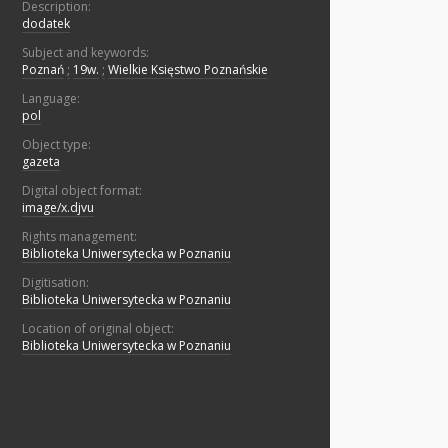
Description:
dodatek
Subject and keywords:
Poznań
;
19w.
;
Wielkie Księstwo Poznańskie
Language:
pol
Object type:
gazeta
Digital object format:
image/x.djvu
Rights management:
Biblioteka Uniwersytecka w Poznaniu
Digitisation:
Biblioteka Uniwersytecka w Poznaniu
Location of original object:
Biblioteka Uniwersytecka w Poznaniu