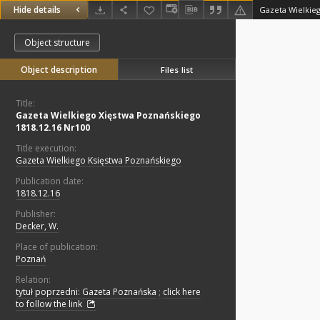
Hide details
Object structure
Object description
Files list
Title:
Gazeta Wielkiego Xięstwa Poznańskiego
1818.12.16 Nr100
Title execution:
Gazeta Wielkiego Księstwa Poznańskiego
Publication date:
1818.12.16
Publisher:
Decker, W.
Place of publication:
Poznań
Relation:
tytuł poprzedni: Gazeta Poznańska
;
click here
to follow the link