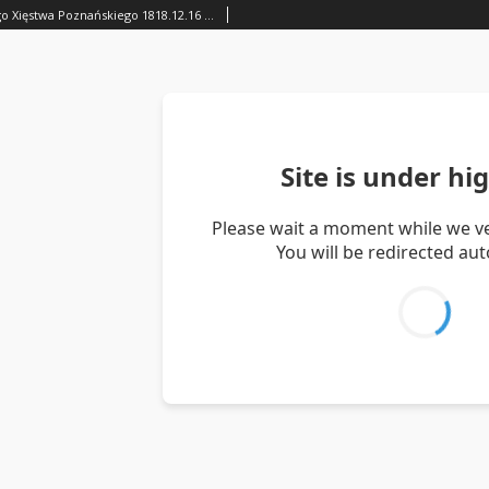
Gazeta Wielkiego Xięstwa Poznańskiego 1818.12.16 Nr100