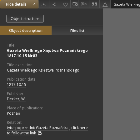
Hide details
Object structure
Object description
Files list
Title:
Gazeta Wielkiego Xięstwa Poznańskiego
1817.10.15 Nr83
Title execution:
Gazeta Wielkiego Księstwa Poznańskiego
Publication date:
1817.10.15
Publisher:
Decker, W.
Place of publication:
Poznań
Relation:
tytuł poprzedni: Gazeta Poznańska
;
click here
to follow the link