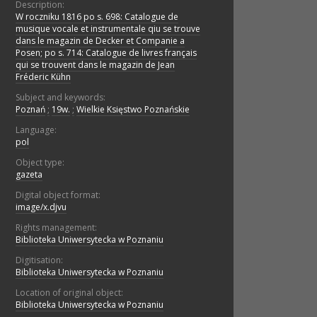
Description:
W roczniku 1816 po s. 698: Catalogue de
musique vocale et instrumentale qiu se trouve
dans le magazin de Decker et Companie a
Posen; po s. 714: Catalogue de livres français
qui se trouvent dans le magazin de Jean
Fréderic Kühn
Subject and keywords:
Poznań
;
19w.
;
Wielkie Księstwo Poznańskie
Language:
pol
Object type:
gazeta
Digital object format:
image/x.djvu
Rights management:
Biblioteka Uniwersytecka w Poznaniu
Digitisation:
Biblioteka Uniwersytecka w Poznaniu
Location of original object:
Biblioteka Uniwersytecka w Poznaniu