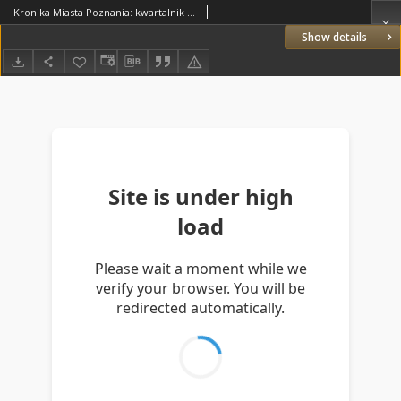
Kronika Miasta Poznania: kwartalnik poświęcony problematyce współczesnego Poznania 1982.07/12 R.50 Nr3/4
Show details