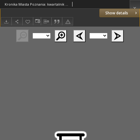
Kronika Miasta Poznania: kwartalnik poświęcony problematyce współczesnego Poznania 1969.04/07 R.37 Nr2
Show details