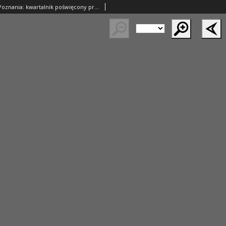
Kronika Miasta Poznania: kwartalnik poświęcony problematyce współczesnego Poznania 1965.10/12 R.33 Nr4