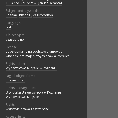
1964 red. kol. przew.: Janusz Dembski
Subject and keywords:
Poznań
;
historia
;
Wielkopolska
Language:
pol
Object type:
czasopismo
License:
udostępnianie na podstawie umowy z
właścicielem majątkowych praw autorskich
Rights holder:
Wydawnictwo Miejskie w Poznaniu
Digital object format:
image/x.djvu
Rights management:
Biblioteka Uniwersytecka w Poznaniu
;
Wydawnictwo Miejskie
Rights:
wszystkie prawa zastrzeżone
Access rights: