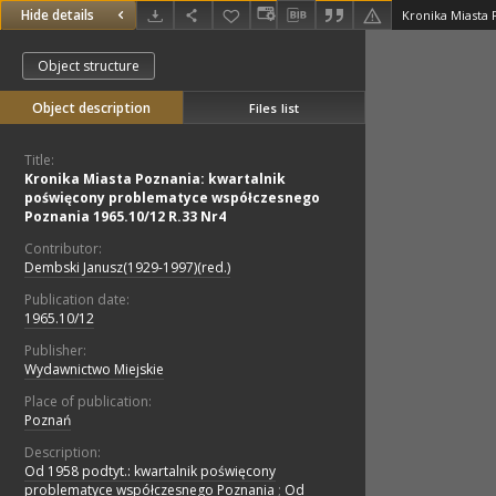
Hide details
Object structure
Object description
Files list
Title:
Kronika Miasta Poznania: kwartalnik
poświęcony problematyce współczesnego
Poznania 1965.10/12 R.33 Nr4
Contributor:
Dembski Janusz(1929-1997)(red.)
Publication date:
1965.10/12
Publisher:
Wydawnictwo Miejskie
Place of publication:
Poznań
Description:
Od 1958 podtyt.: kwartalnik poświęcony
problematyce współczesnego Poznania
;
Od