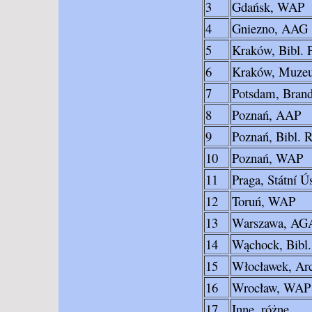
3
Gdańsk, WAP
4
Gniezno, AAG
5
Kraków, Bibl.
6
Kraków, Muze
7
Potsdam, Brand
8
Poznań, AAP
9
Poznań, Bibl. 
10
Poznań, WAP
11
Praga, Státní Ú
12
Toruń, WAP
13
Warszawa, A
14
Wąchock, Bibl.
15
Włocławek, Arc
16
Wrocław, WAP
17
Inne, różne