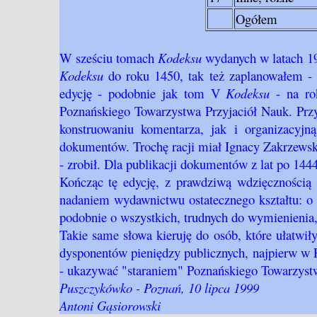
Ogółem
W sześciu tomach
Kodeksu
wydanych w latach 1
Kodeksu
do roku 1450, tak też zaplanowałem - 
edycję - podobnie jak tom V
Kodeksu
- na ro
Poznańskiego Towarzystwa Przyjaciół Nauk. Przy
konstruowaniu komentarza, jak i organizacyjn
dokumentów. Trochę racji miał Ignacy Zakrzewsk
- zrobił. Dla publikacji dokumentów z lat po 144
Kończąc tę edycję, z prawdziwą wdzięcznością
nadaniem wydawnictwu ostatecznego kształtu: o 
podobnie o wszystkich, trudnych do wymienienia
Takie same słowa kieruję do osób, które ułatwi
dysponentów pieniędzy publicznych, najpierw w
- ukazywać "staraniem" Poznańskiego Towarzystw
Puszczykówko - Poznań, 10 lipca 1999
Antoni Gąsiorowski