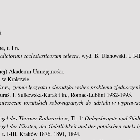
.
, t. I n.
udiciorum ecclesiasticorum selecta
, wyd. B. Ulanowski, t. I-
ej) Akademii Umiejętności.
k w Krakowie.
awy, ziemie łęczycka i sieradzka wobec problemu zjednocze
 Kuraś, I. Sułkowska-Kuraś i in., Romae-Lublini 1982-1995.
ieszczan toruńskich zobowiązanych do udziału w wyprawac
iegel des Thorner Rathsarchivs
, Tl. 1:
Ordensbeamte und Städ
iegel der Fürsten, der Geistlichkeit und des polnischen Adels
, t. I-III, Kraków 1876, 1891, 1894.