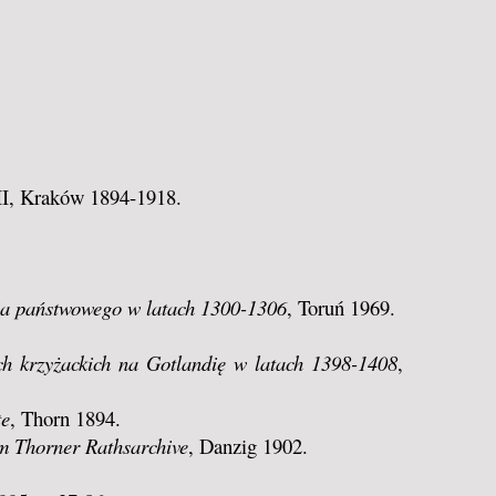
III, Kraków 1894-1918.
nia państwowego w latach 1300-1306
, Toruń 1969.
h krzyżackich na Gotlandię w latach 1398-1408
,
te
, Thorn 1894.
 im Thorner Rathsarchive
, Danzig 1902.