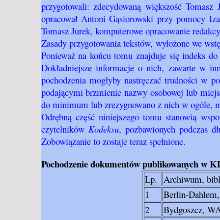
przygotowali: zdecydowaną większość Tomasz 
opracował Antoni Gąsiorowski przy pomocy Izab
Tomasz Jurek, komputerowe opracowanie redakcyjn
Zasady przygotowania tekstów, wyłożone we wst
Ponieważ na końcu tomu znajduje się indeks do 
Dokładniejsze informacje o nich, zawarte w i
pochodzenia mogłyby nastręczać trudności w pos
podającymi brzmienie nazwy osobowej lub miejs
do minimum lub zrezygnowano z nich w ogóle, mil
Odrębną część niniejszego tomu stanowią wsp
czytelników
Kodeksu
, pozbawionych podczas dł
Zobowiązanie to zostaje teraz spełnione.
Pochodzenie dokumentów publikowanych w 
Lp.
Archiwum, bibl
1
Berlin-Dahlem
2
Bydgoszcz, W