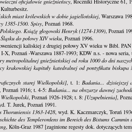
owieczni oficjałowie gnieźnieńscy
, Roczniki Historyczne 61, 1
Kulturbesitz.
skich miast królewskich w dobie jagiellońskiej
, Warszawa 198
cy 1385-1500. Spisy
, Poznań 1968.
 Polskiego. Książę głogowski Henryk (1274-1309)
, Poznań 19
 Śląsku do połowy XIV wieku
, Poznań 1996.
roweniencji kaliskiej z drugiej połowy XV wieku w Bibl. PAN
t. I-X, Poznań -Warszawa 1887-1993; KDW n.s. - nowa seria, 
ry metropolitalnej gnieźnieńskiej od roku 1000 do dni naszyc
icy krakowskiej kapituły katedralnej od pontyfikatu biskup
ficznych starej Wielkopolski]
, t. 1:
Badania... dzisiejszej 
, Poznań 1916; t. 4-5:
Badania... na obszarze dawnej zachodn
 Wielkopolski
, Poznań 1926-1928; t. 8:
[Uzupełnienia]
, Pozn
yd. T. Jurek, Poznań 1991.
tis Thoruniensis 1363-1428
, wyd. K. Kaczmarczyk, Toruń 193
schichte des Templerordens im Bereich des Bistums Cammin 
ang
, Köln-Graz 1987 [zaginione regesty dok. dotyczących temp