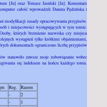
em [Ju] oraz Tomasz Jasiński [Ja]. Komentarz
komputer całość wprowadzili Danuta Pędzińska i
iast modyfikacji zasady opracowywania przypisów.
 osób i miejscowości występujących w tym tomie.
Osoby, których brzmienie nazwiska czy miejsca
lejnych wystąpień tylko krótkimi objaśnieniami,
órych dokumentach ograniczono liczbę przypisów
sów stanowiło zawsze moje zobowiązanie wobec
ługiwania się indeksem na końcu każdego tomu.
pis
Reg.
Razem
-
2
-
1