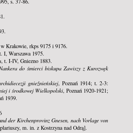
995, s. 37-86.
1.
93.
 w Krakowie, rkps 9175 i 9176.
t. I, Warszawa 1975.
h
, t. I-IV, Gniezno 1883.
a Nankera do śmierci biskupa Zawiszy z Kurozwęk
archidiecezji gnieźnieńskiej
, Poznań 1914; t. 2-3:
iej i środkowej Wielkopolski
, Poznań 1920-1921;
ań 1939.
6
und der Kirchenprovinz Gnesen, nach Vorlage von
lariuszy, m. in. z Kostrzyna nad Odrą].