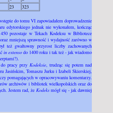
23
323
wstępie do tomu VI zapowiadałem doprowadzenie
aru edytorskiego jednak nie wykonałem, kończąc
1450 pozostaje w Tekach Kodeksu w Bibliotece
 coraz mniejszą sprawność i wydajność zarówno w
był też gwałtowny przyrost liczby zachowanych
ać
in extenso
do 1400 roku i tak też - jak wiadomo
cerptami?).
a do pracy przy
Kodeksie
, trudząc się potem nad
 Jasińskim, Tomaszu Jurku i Izabeli Skierskiej,
h, czy pomagających w opracowywaniu komentarzy.
orów archiwów i bibliotek wielkopolskich oraz do
ch. Jestem rad, że
Kodeks
mógł się - jak dawniej