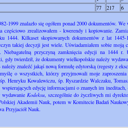
77
217
6
982-1999 znalazło się ogółem ponad 2000 dokumentów. We 
a częściowo zrealizowałem - kwerendy i kopiowanie. Zami
ku 1444. Kilkaset skopiowanych dokumentów z lat 1445-
czyn takiej decyzji jest wiele. Uświadamiałem sobie moją
ą. Niebagatelną przyczyną zamknięcia edycji na 1444 r. 
i, gdy twierdził, że dokumenty wielkopolskie należy wydaw
4 należy znaleźć jakąś nową formułę edytorską (regesty z eks
 myślę o wszystkich, którzy przyjmowali moje zaproszeni
śp. Henryku Kowalewiczu, śp. Ryszardzie Walczaku, Tomaszu
, wspierających edycję informacjami o znanych im ineditac
ły wydawanie
Kodeksu
, szczególnie do życzliwych mi dyrekt
 Polskiej Akademii Nauk, potem w Komitecie Badań Naukowy
a Przyjaciół Nauk.