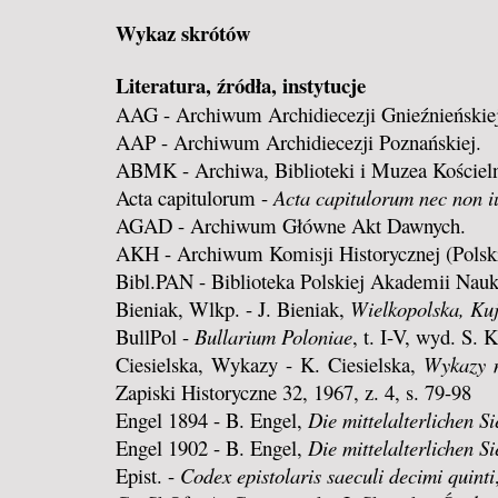
Wykaz skrótów
Literatura, źródła, instytucje
AAG - Archiwum Archidiecezji Gnieźnieńskiej
AAP - Archiwum Archidiecezji Poznańskiej.
ABMK - Archiwa, Biblioteki i Muzea Kościelne
Acta capitulorum -
Acta capitulorum nec non i
AGAD - Archiwum Główne Akt Dawnych.
AKH - Archiwum Komisji Historycznej (Polski
Bibl.PAN - Biblioteka Polskiej Akademii Nau
Bieniak, Wlkp. - J. Bieniak,
Wielkopolska, Kuj
BullPol -
Bullarium Poloniae
, t. I-V, wyd. S.
Ciesielska, Wykazy - K. Ciesielska,
Wykazy m
Zapiski Historyczne 32, 1967, z. 4, s. 79-98
Engel 1894 - B. Engel,
Die mittelalterlichen S
Engel 1902 - B. Engel,
Die mittelalterlichen S
Epist. -
Codex epistolaris saeculi decimi quinti