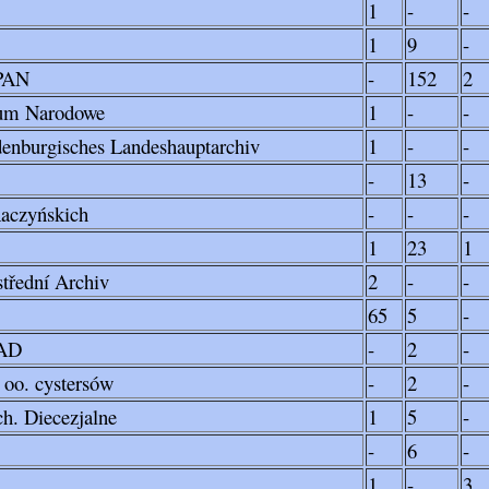
1
-
-
1
9
-
 PAN
-
152
2
um Narodowe
1
-
-
enburgisches Landeshauptarchiv
1
-
-
-
13
-
Raczyńskich
-
-
-
1
23
1
střední Archiv
2
-
-
65
5
-
GAD
-
2
-
 oo. cystersów
-
2
-
h. Diecezjalne
1
5
-
-
6
-
1
-
3