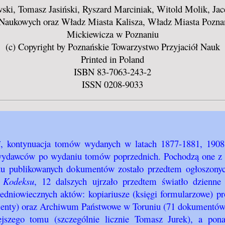
ski, Tomasz Jasiński, Ryszard Marciniak, Witold Molik, Ja
ukowych oraz Władz Miasta Kalisza, Władz Miasta Poznania
Mickiewicza w Poznaniu
(c) Copyright by Poznańskie Towarzystwo Przyjaciół Nauk
Printed in Poland
ISBN 83-7063-243-2
ISSN 0208-9033
i
, kontynuacja tomów wydanych w latach 1877-1881, 1908
 wydawców po wydaniu tomów poprzednich. Pochodzą one z l
 publikowanych dokumentów zostało przedtem ogłoszonych
w
Kodeksu
, 12 dalszych ujrzało przedtem światło dzienn
dniowiecznych aktów: kopiariusze (księgi formularzowe) pr
enty) oraz Archiwum Państwowe w Toruniu (71 dokumentów i
szego tomu (szczególnie licznie Tomasz Jurek), a ponad