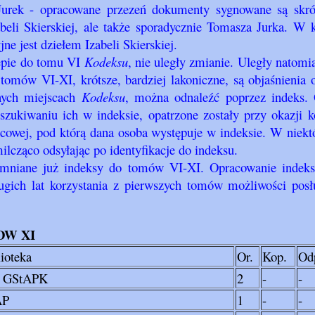
Jurek - opracowane przezeń dokumenty sygnowane są skrót
eli Skierskiej, ale także sporadycznie Tomasza Jurka. W 
e jest dziełem Izabeli Skierskiej.
ępie do tomu VI
Kodeksu
, nie uległy zmianie. Uległy natom
tomów VI-XI, krótsze, bardziej lakoniczne, są objaśnienia
nnych miejscach
Kodeksu
, można odnaleźć poprzez indeks. 
zukiwaniu ich w indeksie, opatrzone zostały przy okazji ko
cowej, pod którą dana osoba występuje w indeksie. W niekt
cząco odsyłając po identyfikacje do indeksu.
omniane już indeksy do tomów VI-XI. Opracowanie indek
ugich lat korzystania z pierwszych tomów możliwości pos
KDW XI
ioteka
Or.
Kop.
Od
, GStAPK
2
-
-
AP
1
-
-