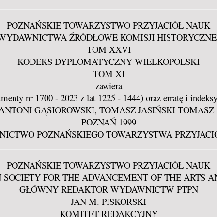
POZNAŃSKIE TOWARZYSTWO PRZYJACIÓŁ NAUK
WYDAWNICTWA ŹRÓDŁOWE KOMISJI HISTORYCZNE
TOM XXVI
KODEKS DYPLOMATYCZNY WIELKOPOLSKI
TOM XI
zawiera
menty nr 1700 - 2023 z lat 1225 - 1444) oraz erratę i indek
rzyli ANTONI GĄSIOROWSKI, TOMASZ JASIŃSKI TOMAS
POZNAŃ 1999
ICTWO POZNAŃSKIEGO TOWARZYSTWA PRZYJACI
POZNAŃSKIE TOWARZYSTWO PRZYJACIÓŁ NAUK
 SOCIETY FOR THE ADVANCEMENT OF THE ARTS A
GŁÓWNY REDAKTOR WYDAWNICTW PTPN
JAN M. PISKORSKI
KOMITET REDAKCYJNY