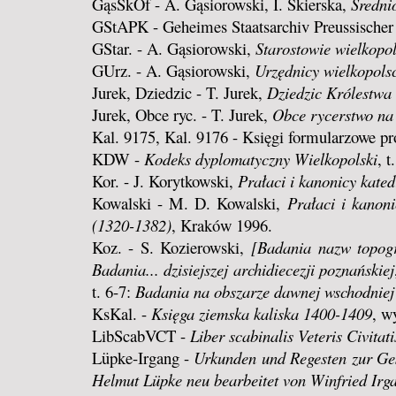
GąsSkOf - A. Gąsiorowski, I. Skierska,
Średni
GStAPK - Geheimes Staatsarchiv Preussischer 
GStar. - A. Gąsiorowski,
Starostowie wielkopol
GUrz. - A. Gąsiorowski,
Urzędnicy wielkopols
Jurek, Dziedzic - T. Jurek,
Dziedzic Królestwa
Jurek, Obce ryc. - T. Jurek,
Obce rycerstwo na
Kal. 9175, Kal. 9176 - Księgi formularzowe p
KDW -
Kodeks dyplomatyczny Wielkopolski
, 
Kor. - J. Korytkowski,
Prałaci i kanonicy kated
Kowalski - M. D. Kowalski,
Prałaci i kanon
(1320-1382)
, Kraków 1996.
Koz. - S. Kozierowski,
[Badania nazw topogra
Badania... dzisiejszej archidiecezji poznańskiej
t. 6-7:
Badania na obszarze dawnej wschodniej
KsKal. -
Księga ziemska kaliska 1400-1409
, w
LibScabVCT -
Liber scabinalis Veteris Civita
Lüpke-Irgang -
Urkunden und Regesten zur Ge
Helmut Lüpke neu bearbeitet von Winfried Irg