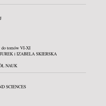
J
sy do tomów VI-XI
Z JUREK i IZABELA SKIERSKA
ÓŁ NAUK
ND SCIENCES